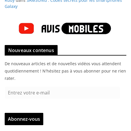
Rudy
dans
SAMSUNG : Codes secrets pour les smartphones
Galaxy
Nouveaux contenus
De nouveaux articles et de nouvelles vidéos vous attendent
quotidiennement ! N'hésitez pas à vous abonner pour ne rien
rater.
E
n
t
r
Abonnez-vous
e
z