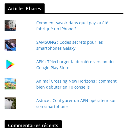
v
Articles Phares
o
t
Comment savoir dans quel pays a été
r
fabriqué un iPhone ?
e
e
SAMSUNG : Codes secrets pour les
-
smartphones Galaxy
m
a
APK : Télécharger la dernière version du
i
Google Play Store
l
Animal Crossing New Horizons : comment
bien débuter en 10 conseils
Astuce : Configurer un APN opérateur sur
son smartphone
Commentaires récents