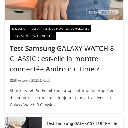
i
l
SAMSUNG
TESTS
TESTS DE MONTRES CONNECTÉES
TESTS MONTRES CONNECTÉES
Test Samsung GALAXY WATCH 8
CLASSIC : est-elle la montre
connectée Android ultime ?
29 octobre 2025
Rudy
Share Tweet Pin Email Samsung continue de proposer
des montres connectées toujours plus attractives. La
Galaxy Watch 8 Classic a
Test Samsung GALAXY S24 ULTRA : le