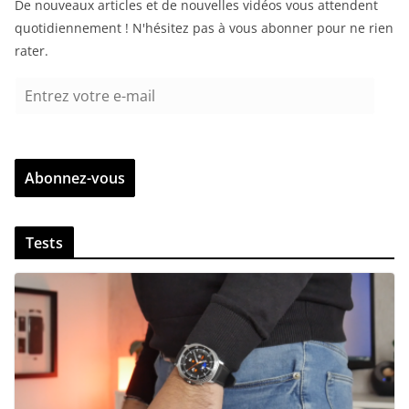
De nouveaux articles et de nouvelles vidéos vous attendent
quotidiennement ! N'hésitez pas à vous abonner pour ne rien
rater.
E
n
t
r
Abonnez-vous
e
z
v
Tests
o
t
r
e
e
-
m
a