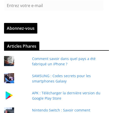
E
n
t
r
Abonnez-vous
e
z
v
Articles Phares
o
t
Comment savoir dans quel pays a été
r
fabriqué un iPhone ?
e
e
SAMSUNG : Codes secrets pour les
-
smartphones Galaxy
m
a
APK : Télécharger la dernière version du
i
Google Play Store
l
Nintendo Switch : Savoir comment