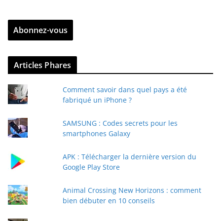
t
r
Abonnez-vous
e
z
v
Articles Phares
o
t
Comment savoir dans quel pays a été
r
fabriqué un iPhone ?
e
e
SAMSUNG : Codes secrets pour les
-
smartphones Galaxy
m
a
APK : Télécharger la dernière version du
i
Google Play Store
l
Animal Crossing New Horizons : comment
bien débuter en 10 conseils