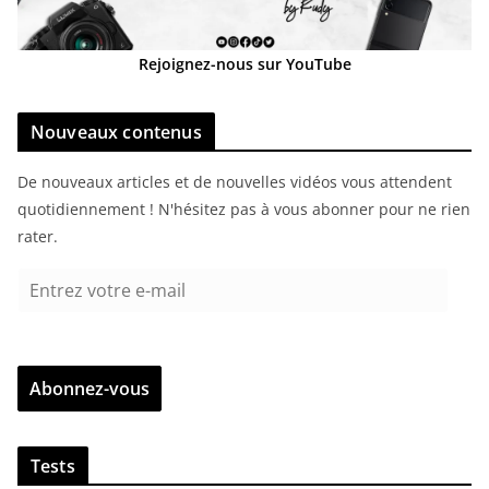
Rejoignez-nous sur YouTube
Nouveaux contenus
De nouveaux articles et de nouvelles vidéos vous attendent
quotidiennement ! N'hésitez pas à vous abonner pour ne rien
rater.
E
n
t
r
Abonnez-vous
e
z
v
Tests
o