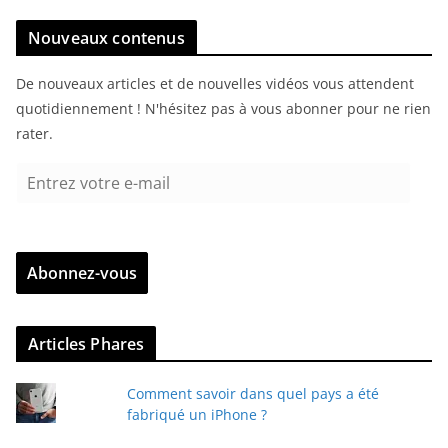
Nouveaux contenus
De nouveaux articles et de nouvelles vidéos vous attendent
quotidiennement ! N'hésitez pas à vous abonner pour ne rien
rater.
E
n
t
r
Abonnez-vous
e
z
v
Articles Phares
o
t
Comment savoir dans quel pays a été
r
fabriqué un iPhone ?
e