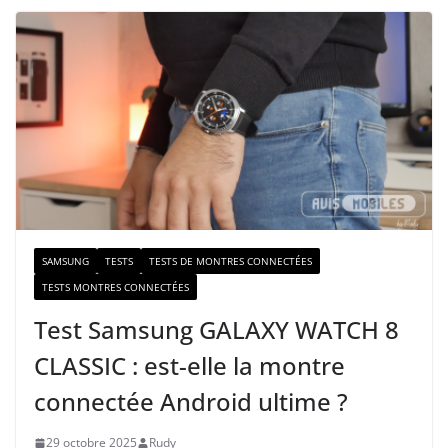
t
r
e
e
-
m
a
i
l
SAMSUNG
TESTS
TESTS DE MONTRES CONNECTÉES
TESTS MONTRES CONNECTÉES
Test Samsung GALAXY WATCH 8
CLASSIC : est-elle la montre
connectée Android ultime ?
29 octobre 2025
Rudy