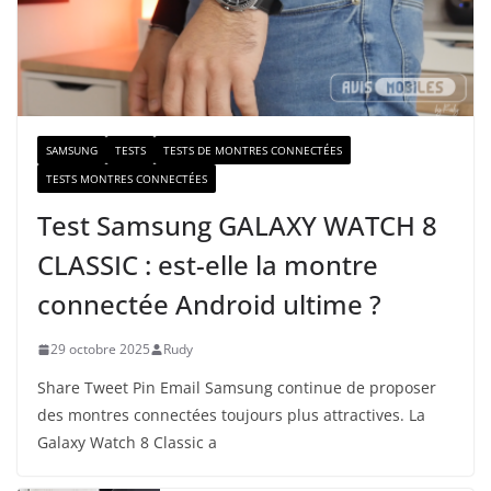
m
a
i
l
SAMSUNG
TESTS
TESTS DE MONTRES CONNECTÉES
TESTS MONTRES CONNECTÉES
Test Samsung GALAXY WATCH 8
CLASSIC : est-elle la montre
connectée Android ultime ?
29 octobre 2025
Rudy
Share Tweet Pin Email Samsung continue de proposer
des montres connectées toujours plus attractives. La
Galaxy Watch 8 Classic a