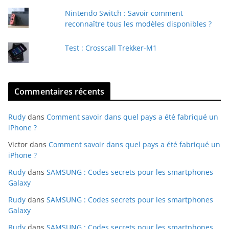
l
Nintendo Switch : Savoir comment
reconnaître tous les modèles disponibles ?
Test : Crosscall Trekker-M1
Commentaires récents
Rudy
dans
Comment savoir dans quel pays a été fabriqué un
iPhone ?
Victor
dans
Comment savoir dans quel pays a été fabriqué un
iPhone ?
Rudy
dans
SAMSUNG : Codes secrets pour les smartphones
Galaxy
Rudy
dans
SAMSUNG : Codes secrets pour les smartphones
Galaxy
Rudy
dans
SAMSUNG : Codes secrets pour les smartphones