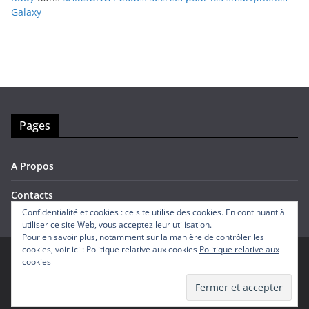
Galaxy
Pages
A Propos
Contacts
Confidentialité et cookies : ce site utilise des cookies. En continuant à
utiliser ce site Web, vous acceptez leur utilisation.
Pour en savoir plus, notamment sur la manière de contrôler les
cookies, voir ici : Politique relative aux cookies
Politique relative aux
cookies
Copyright © 2026
Avis Mobiles
. Tous droits réservés.
Theme
ColorMag
par ThemeGrill. Propulsé par
WordPress
.