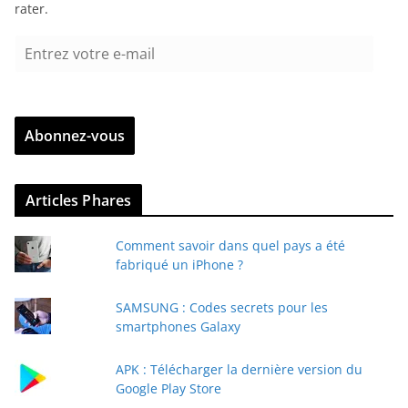
rater.
E
n
t
r
Abonnez-vous
e
z
v
Articles Phares
o
t
Comment savoir dans quel pays a été
r
fabriqué un iPhone ?
e
e
SAMSUNG : Codes secrets pour les
-
smartphones Galaxy
m
a
APK : Télécharger la dernière version du
i
Google Play Store