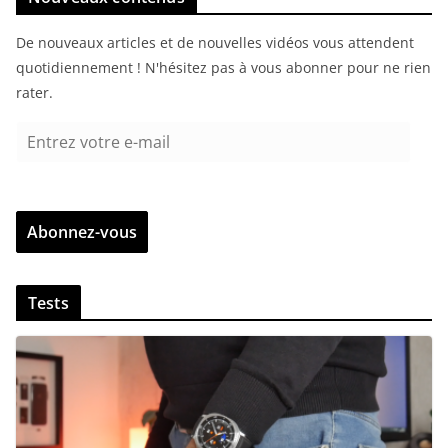
De nouveaux articles et de nouvelles vidéos vous attendent
quotidiennement ! N'hésitez pas à vous abonner pour ne rien
rater.
E
n
t
r
Abonnez-vous
e
z
v
Tests
o
t
r
e
e
-