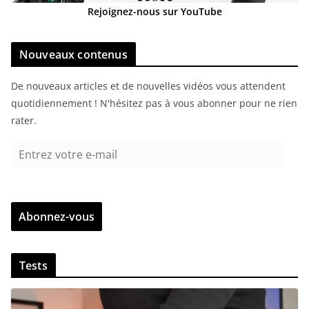
Rejoignez-nous sur YouTube
Nouveaux contenus
De nouveaux articles et de nouvelles vidéos vous attendent
quotidiennement ! N'hésitez pas à vous abonner pour ne rien
rater.
E
n
t
r
Abonnez-vous
e
z
v
Tests
o
t
r