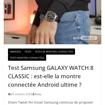
e
e
-
m
a
i
l
SAMSUNG
TESTS
TESTS DE MONTRES CONNECTÉES
TESTS MONTRES CONNECTÉES
Test Samsung GALAXY WATCH 8
CLASSIC : est-elle la montre
connectée Android ultime ?
29 octobre 2025
Rudy
Share Tweet Pin Email Samsung continue de proposer