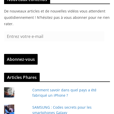
De nouveaux articles et de nouvelles vidéos vous attendent
quotidiennement ! N'hésitez pas à vous abonner pour ne rien
rater.
E
n
t
r
Abonnez-vous
e
z
v
Articles Phares
o
t
Comment savoir dans quel pays a été
r
fabriqué un iPhone ?
e
e
SAMSUNG : Codes secrets pour les
-
smartphones Galaxy