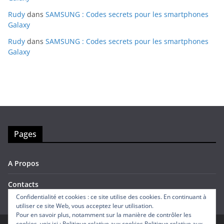
Rudy
dans
SAMSUNG : Codes secrets pour les smartphones
Galaxy
Rudy
dans
SAMSUNG : Codes secrets pour les smartphones
Galaxy
Pages
A Propos
Contacts
Confidentialité et cookies : ce site utilise des cookies. En continuant à
utiliser ce site Web, vous acceptez leur utilisation.
Pour en savoir plus, notamment sur la manière de contrôler les
cookies, voir ici : Politique relative aux cookies
Politique relative aux