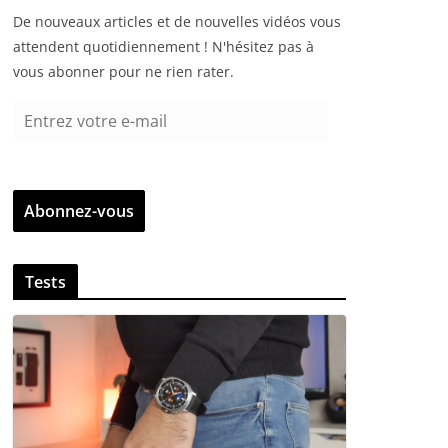
De nouveaux articles et de nouvelles vidéos vous
attendent quotidiennement ! N'hésitez pas à
vous abonner pour ne rien rater.
E
n
t
r
Abonnez-vous
e
z
v
Tests
o
t
r
e
e
-
m