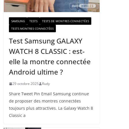
a
i
l
SAMSUNG
TESTS
TESTS DE MONTRES CONNECTÉES
TESTS MONTRES CONNECTÉES
Test Samsung GALAXY
WATCH 8 CLASSIC : est-
elle la montre connectée
Android ultime ?
29 octobre 2025
Rudy
Share Tweet Pin Email Samsung continue
de proposer des montres connectées
toujours plus attractives. La Galaxy Watch 8
Classic a