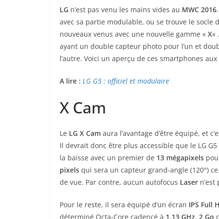
LG
n’est pas venu les mains vides au
MWC 2016
avec sa partie modulable, ou se trouve le socle 
nouveaux venus avec une nouvelle gamme «
X
« 
ayant un double capteur photo pour l’un et do
l’autre. Voici un aperçu de ces smartphones aux 
A lire :
LG G5 : officiel et modulaire
X Cam
Le
LG X Cam
aura l’avantage d’être équipé, et c
Il devrait donc être plus accessible que le LG G
la baisse avec un premier de
13 mégapixels
pour
pixels
qui sera un capteur grand-angle (120°) ce
de vue. Par contre, aucun autofocus
Laser
n’est 
Pour le reste, il sera équipé d’un écran
IPS Full
déterminé Octa-Core cadencé à
1,13 GHz
,
2 Go
d