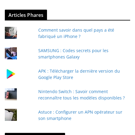
z
v
Articles Phares
o
t
Comment savoir dans quel pays a été
r
fabriqué un iPhone ?
e
e
SAMSUNG : Codes secrets pour les
-
smartphones Galaxy
m
a
APK : Télécharger la dernière version du
i
Google Play Store
l
Nintendo Switch : Savoir comment
reconnaître tous les modèles disponibles ?
Astuce : Configurer un APN opérateur sur
son smartphone