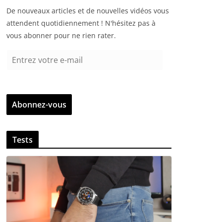
De nouveaux articles et de nouvelles vidéos vous
attendent quotidiennement ! N'hésitez pas à
vous abonner pour ne rien rater.
E
n
t
r
Abonnez-vous
e
z
v
Tests
o
t
r
e
e
-
m