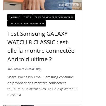
a
i
l
SAMSUNG
TESTS
TESTS DE MONTRES CONNECTÉES
TESTS MONTRES CONNECTÉES
Test Samsung GALAXY
WATCH 8 CLASSIC : est-
elle la montre connectée
Android ultime ?
29 octobre 2025
Rudy
Share Tweet Pin Email Samsung continue
de proposer des montres connectées
toujours plus attractives. La Galaxy Watch 8
Classic a