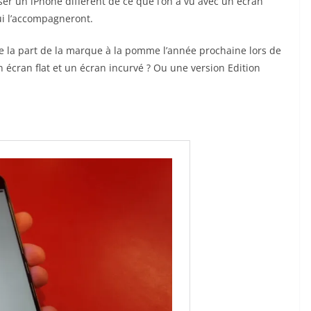
oser un iPhone différent de ce que l’on a vu avec un écran
ui l’accompagneront.
de la part de la marque à la pomme l’année prochaine lors de
 écran flat et un écran incurvé ? Ou une version Edition