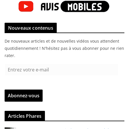
Nouveaux contenus
De nouveaux articles et de nouvelles vidéos vous attendent
quotidiennement ! N'hésitez pas à vous abonner pour ne rien
rater.
E
n
t
r
Abonnez-vous
e
z
v
Articles Phares
o
t