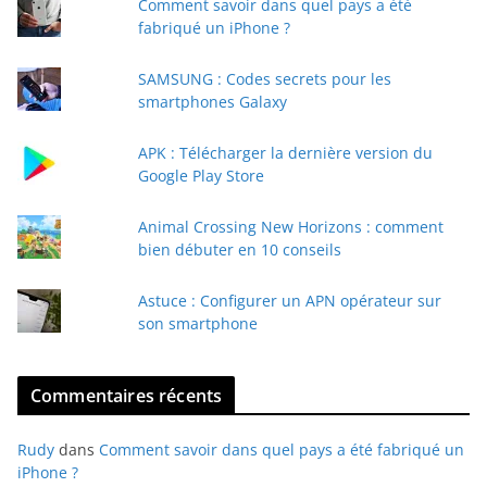
Comment savoir dans quel pays a été
r
fabriqué un iPhone ?
e
e
SAMSUNG : Codes secrets pour les
-
smartphones Galaxy
m
a
APK : Télécharger la dernière version du
i
Google Play Store
l
Animal Crossing New Horizons : comment
bien débuter en 10 conseils
Astuce : Configurer un APN opérateur sur
son smartphone
Commentaires récents
Rudy
dans
Comment savoir dans quel pays a été fabriqué un
iPhone ?