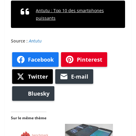
Antutu : Top 10 des smartphones
puissants
Source :
Antutu
Facebook
Pinterest
Twitter
E-mail
Bluesky
Sur le même thème