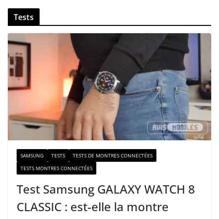
v
Tests
o
t
r
e
e
-
m
a
i
l
SAMSUNG
TESTS
TESTS DE MONTRES CONNECTÉES
TESTS MONTRES CONNECTÉES
Test Samsung GALAXY WATCH 8
CLASSIC : est-elle la montre