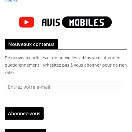
Nouveaux contenus
De nouveaux articles et de nouvelles vidéos vous attendent
quotidiennement ! N'hésitez pas à vous abonner pour ne rien
rater.
E
n
t
r
Abonnez-vous
e
z
v