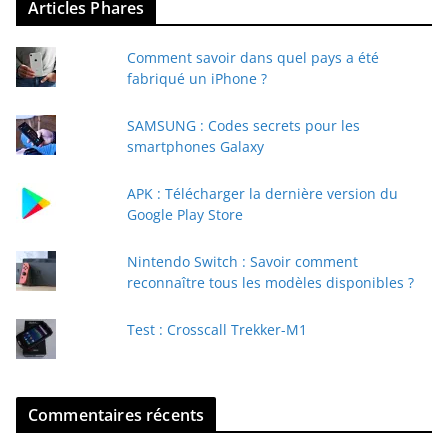
Articles Phares
o
t
Comment savoir dans quel pays a été
r
fabriqué un iPhone ?
e
e
SAMSUNG : Codes secrets pour les
-
smartphones Galaxy
m
a
APK : Télécharger la dernière version du
i
Google Play Store
l
Nintendo Switch : Savoir comment
reconnaître tous les modèles disponibles ?
Test : Crosscall Trekker-M1
Commentaires récents