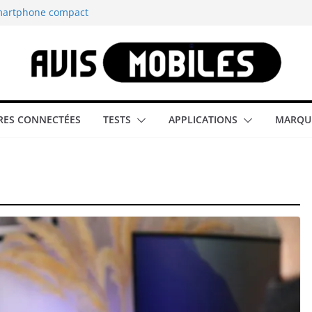
smartphone compact
est-elle la
aître tous les
able rétrogaming
ES CONNECTÉES
TESTS
APPLICATIONS
MARQU
illeur smartphone