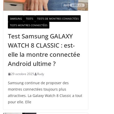
a
i
l
SAMSUNG
TESTS
TESTS DE MONTRES CONNECTÉES
TESTS MONTRES CONNECTÉES
Test Samsung GALAXY
WATCH 8 CLASSIC : est-
elle la montre connectée
Android ultime ?
29 octobre 2025
Rudy
Samsung continue de proposer des
montres connectées toujours plus
attractives. La Galaxy Watch 8 Classic a tout
pour elle. Elle