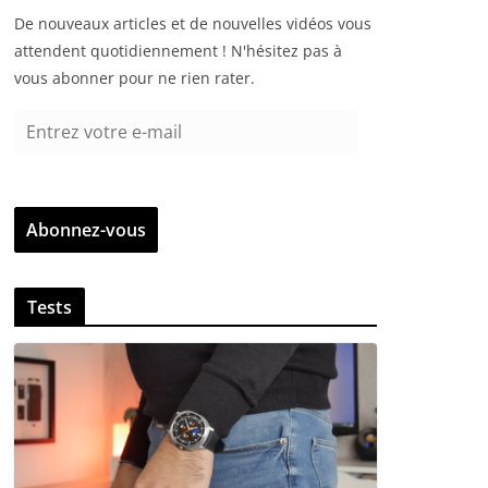
De nouveaux articles et de nouvelles vidéos vous
attendent quotidiennement ! N'hésitez pas à
vous abonner pour ne rien rater.
E
n
t
r
Abonnez-vous
e
z
v
Tests
o
t
r
e
e
-
m