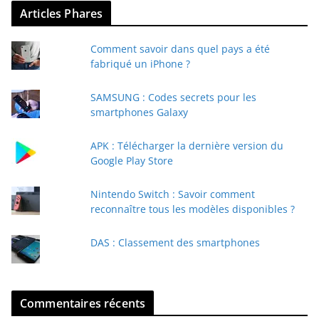
Articles Phares
o
t
Comment savoir dans quel pays a été
r
fabriqué un iPhone ?
e
e
SAMSUNG : Codes secrets pour les
-
smartphones Galaxy
m
a
APK : Télécharger la dernière version du
i
Google Play Store
l
Nintendo Switch : Savoir comment
reconnaître tous les modèles disponibles ?
DAS : Classement des smartphones
Commentaires récents