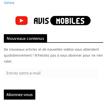
Galaxy
Nouveaux contenus
De nouveaux articles et de nouvelles vidéos vous attendent
quotidiennement ! N'hésitez pas à vous abonner pour ne rien
rater.
E
n
t
r
Abonnez-vous
e
z
v