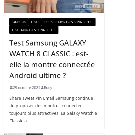
a
i
l
SAMSUNG
TESTS
TESTS DE MONTRES CONNECTÉES
TESTS MONTRES CONNECTÉES
Test Samsung GALAXY
WATCH 8 CLASSIC : est-
elle la montre connectée
Android ultime ?
29 octobre 2025
Rudy
Share Tweet Pin Email Samsung continue
de proposer des montres connectées
toujours plus attractives. La Galaxy Watch 8
Classic a