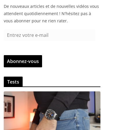
De nouveaux articles et de nouvelles vidéos vous
attendent quotidiennement ! N'hésitez pas à
vous abonner pour ne rien rater.
E
n
t
r
Abonnez-vous
e
z
v
Tests
o
t
r
e
e
-
m