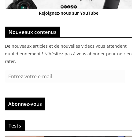
Rejoignez-nous sur YouTube
Nouveaux contenus
De nouveaux articles et de nouvelles vidéos vous attendent
quotidiennement ! N'hésitez pas à vous abonner pour ne rien
rater.
E
n
t
r
Abonnez-vous
e
z
v
Tests
o
t