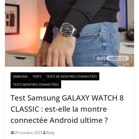
r
e
e
-
m
a
i
l
SAMSUNG
TESTS
TESTS DE MONTRES CONNECTÉES
TESTS MONTRES CONNECTÉES
Test Samsung GALAXY WATCH 8
CLASSIC : est-elle la montre
connectée Android ultime ?
29 octobre 2025
Rudy