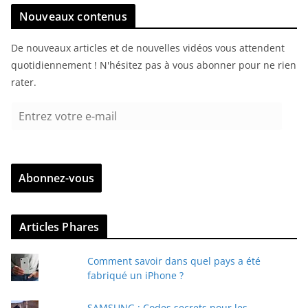
Nouveaux contenus
De nouveaux articles et de nouvelles vidéos vous attendent
quotidiennement ! N'hésitez pas à vous abonner pour ne rien
rater.
E
n
t
r
Abonnez-vous
e
z
v
Articles Phares
o
t
Comment savoir dans quel pays a été
r
fabriqué un iPhone ?
e
e
SAMSUNG : Codes secrets pour les