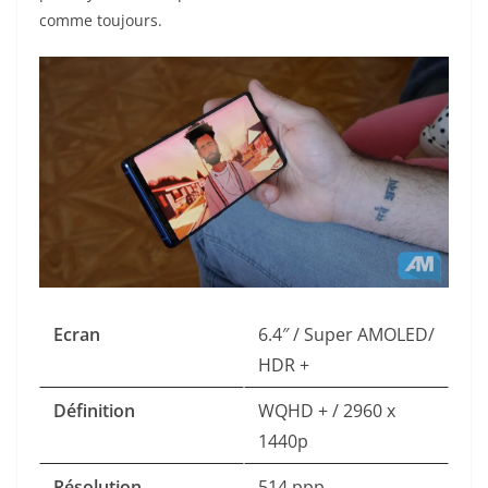
comme toujours.
Ecran
6.4″ / Super AMOLED/
HDR +
Définition
WQHD + / 2960 x
1440p
Résolution
514 ppp