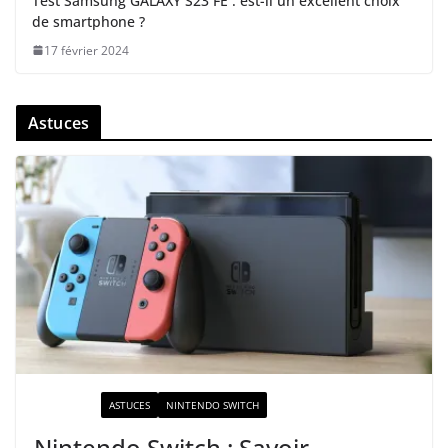
Test Samsung GALAXY S23 FE : est-il un excellent choix
de smartphone ?
17 février 2024
Astuces
ACTUALITÉ
ASTUCES
NINTENDO SWITCH
Nintendo Switch : Savoir