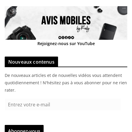
Rejoignez-nous sur YouTube
Nouveaux contenus
De nouveaux articles et de nouvelles vidéos vous attendent
quotidiennement ! N'hésitez pas à vous abonner pour ne rien
rater.
E
n
t
r
Abonnez-vous
e