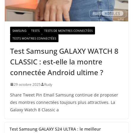
i
l
SAMSUNG
TESTS
TESTS DE MONTRES CONNECTÉES
TESTS MONTRES CONNECTÉES
Test Samsung GALAXY WATCH 8
CLASSIC : est-elle la montre
connectée Android ultime ?
29 octobre 2025
Rudy
Share Tweet Pin Email Samsung continue de proposer
des montres connectées toujours plus attractives. La
Galaxy Watch 8 Classic a
Test Samsung GALAXY S24 ULTRA : le meilleur