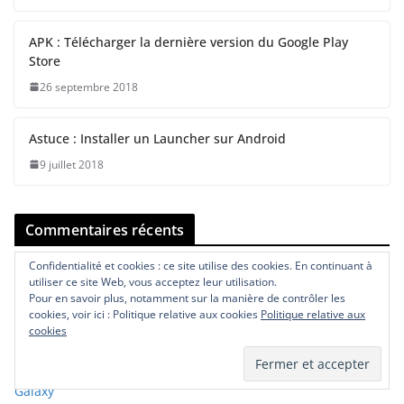
APK : Télécharger la dernière version du Google Play
Store
26 septembre 2018
Astuce : Installer un Launcher sur Android
9 juillet 2018
Commentaires récents
Confidentialité et cookies : ce site utilise des cookies. En continuant à
Rudy
dans
Comment savoir dans quel pays a été fabriqué un
utiliser ce site Web, vous acceptez leur utilisation.
iPhone ?
Pour en savoir plus, notamment sur la manière de contrôler les
cookies, voir ici : Politique relative aux cookies
Politique relative aux
Victor
dans
Comment savoir dans quel pays a été fabriqué un
cookies
iPhone ?
Rudy
dans
SAMSUNG : Codes secrets pour les smartphones
Galaxy