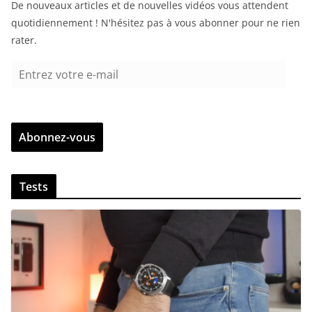
De nouveaux articles et de nouvelles vidéos vous attendent
quotidiennement ! N'hésitez pas à vous abonner pour ne rien
rater.
E
n
t
r
Abonnez-vous
e
z
v
Tests
o
t
r
e
e
-
m
a