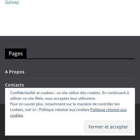
Galaxy
Pages
A Propos
Contacts
Confidentialité et cookies : ce site utilise des cookies. En continuant à
utiliser ce site Web, vous acceptez leur utilisation.
Pour en savoir plus, notamment sur la manière de contrôler les
cookies, voir ici : Politique relative aux cookies
Politique relative aux
cookies
Copyright © 2026
Avis Mobiles
. Tous droits réservés.
Theme
ColorMag
par ThemeGrill. Propulsé par
WordPress
.