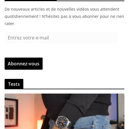
De nouveaux articles et de nouvelles vidéos vous attendent
quotidiennement ! N'hésitez pas à vous abonner pour ne rien
rater.
E
n
t
r
Abonnez-vous
e
z
v
Tests
o
t
r
e
e
-
m