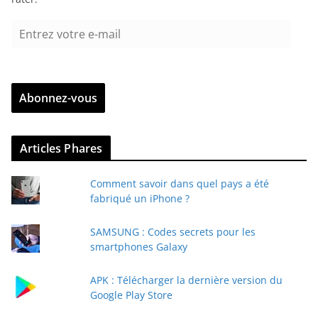
E
n
t
r
Abonnez-vous
e
z
v
Articles Phares
o
t
Comment savoir dans quel pays a été
r
fabriqué un iPhone ?
e
e
SAMSUNG : Codes secrets pour les
-
smartphones Galaxy
m
a
APK : Télécharger la dernière version du
i
Google Play Store
l