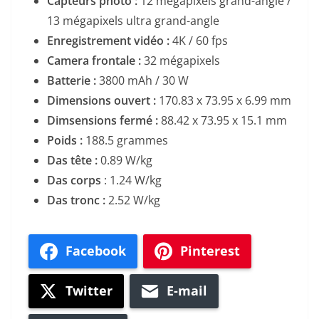
Capteurs photo :
12 mégapixels grand-angle /
13 mégapixels ultra grand-angle
Enregistrement vidéo :
4K / 60 fps
Camera frontale :
32 mégapixels
Batterie :
3800 mAh / 30 W
Dimensions ouvert :
170.83 x 73.95 x 6.99 mm
Dimsensions fermé :
88.42 x 73.95 x 15.1 mm
Poids :
188.5 grammes
Das tête :
0.89 W/kg
Das corps
: 1.24 W/kg
Das tronc :
2.52 W/kg
Facebook
Pinterest
Twitter
E-mail