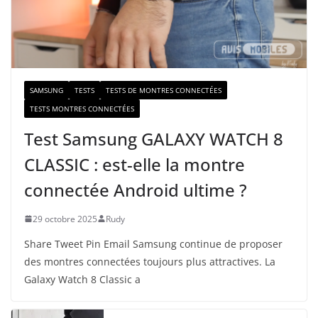
a
i
l
SAMSUNG
TESTS
TESTS DE MONTRES CONNECTÉES
TESTS MONTRES CONNECTÉES
Test Samsung GALAXY WATCH 8
CLASSIC : est-elle la montre
connectée Android ultime ?
29 octobre 2025
Rudy
Share Tweet Pin Email Samsung continue de proposer
des montres connectées toujours plus attractives. La
Galaxy Watch 8 Classic a