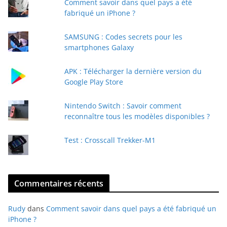
Comment savoir dans quel pays a été
r
fabriqué un iPhone ?
e
e
SAMSUNG : Codes secrets pour les
-
smartphones Galaxy
m
a
APK : Télécharger la dernière version du
i
Google Play Store
l
Nintendo Switch : Savoir comment
reconnaître tous les modèles disponibles ?
Test : Crosscall Trekker-M1
Commentaires récents
Rudy
dans
Comment savoir dans quel pays a été fabriqué un
iPhone ?