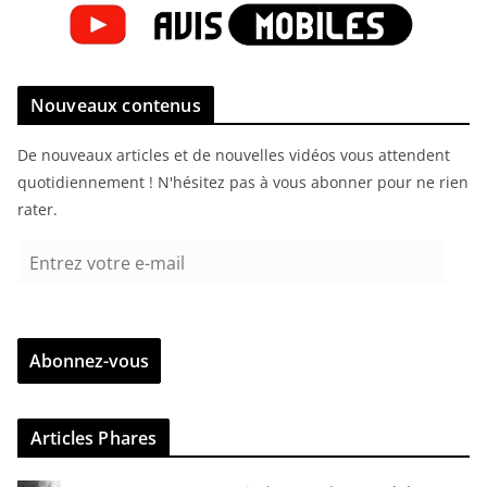
Nouveaux contenus
De nouveaux articles et de nouvelles vidéos vous attendent
quotidiennement ! N'hésitez pas à vous abonner pour ne rien
rater.
E
n
t
r
Abonnez-vous
e
z
v
Articles Phares
o
t