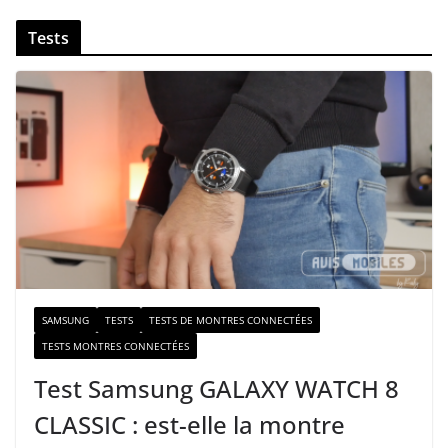
v
Tests
o
t
r
e
e
-
m
a
i
l
SAMSUNG
TESTS
TESTS DE MONTRES CONNECTÉES
TESTS MONTRES CONNECTÉES
Test Samsung GALAXY WATCH 8
CLASSIC : est-elle la montre