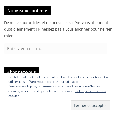
Nouveaux contenus
De nouveaux articles et de nouvelles vidéos vous attendent
quotidiennement ! N'hésitez pas à vous abonner pour ne rien
rater.
E
n
t
r
Abonnez-vous
e
Confidentialité et cookies : ce site utilise des cookies. En continuant à
z
utiliser ce site Web, vous acceptez leur utilisation.
v
Pour en savoir plus, notamment sur la manière de contrôler les
Articles Phares
cookies, voir ici : Politique relative aux cookies
Politique relative aux
o
cookies
t
Comment savoir dans quel pays a été
r
fabriqué un iPhone ?
e