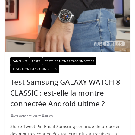
e
-
m
a
i
l
SAMSUNG
TESTS
TESTS DE MONTRES CONNECTÉES
TESTS MONTRES CONNECTÉES
Test Samsung GALAXY WATCH 8
CLASSIC : est-elle la montre
connectée Android ultime ?
29 octobre 2025
Rudy
Share Tweet Pin Email Samsung continue de proposer
des montres connectées toujours plus attractives. La