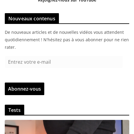
Nouveaux contenus
De nouveaux articles et de nouvelles vidéos vous attendent
quotidiennement ! N'hésitez pas à vous abonner pour ne rien
rater.
E
n
t
r
Abonnez-vous
e
z
v
Tests
o
t
r
e