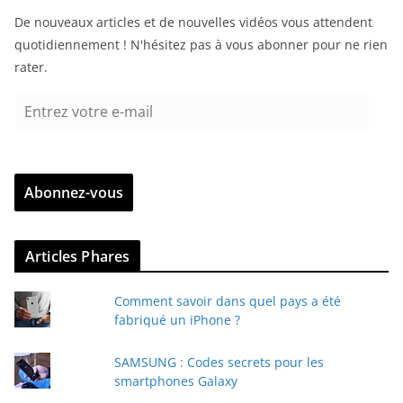
De nouveaux articles et de nouvelles vidéos vous attendent
quotidiennement ! N'hésitez pas à vous abonner pour ne rien
rater.
E
n
t
r
Abonnez-vous
e
z
v
Articles Phares
o
t
Comment savoir dans quel pays a été
r
fabriqué un iPhone ?
e
e
SAMSUNG : Codes secrets pour les
-
smartphones Galaxy
m