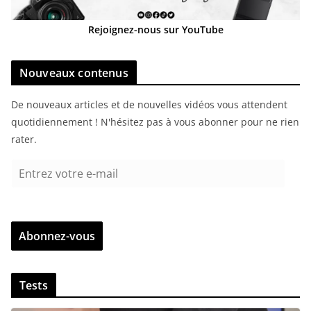
Rejoignez-nous sur YouTube
Nouveaux contenus
De nouveaux articles et de nouvelles vidéos vous attendent
quotidiennement ! N'hésitez pas à vous abonner pour ne rien
rater.
E
n
t
r
Abonnez-vous
e
z
v
Tests
o
t