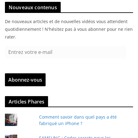
Nouveaux contenus
De nouveaux articles et de nouvelles vidéos vous attendent
quotidiennement ! N'hésitez pas à vous abonner pour ne rien
rater.
E
n
t
r
Abonnez-vous
e
z
v
Articles Phares
o
t
Comment savoir dans quel pays a été
r
fabriqué un iPhone ?
e
e
SAMSUNG : Codes secrets pour les