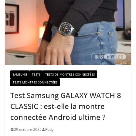
r
e
e
-
m
a
i
l
SAMSUNG
TESTS
TESTS DE MONTRES CONNECTÉES
TESTS MONTRES CONNECTÉES
Test Samsung GALAXY WATCH 8
CLASSIC : est-elle la montre
connectée Android ultime ?
29 octobre 2025
Rudy