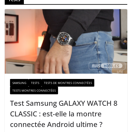
o
t
r
e
e
-
m
a
i
l
SAMSUNG
TESTS
TESTS DE MONTRES CONNECTÉES
TESTS MONTRES CONNECTÉES
Test Samsung GALAXY WATCH 8
CLASSIC : est-elle la montre
connectée Android ultime ?