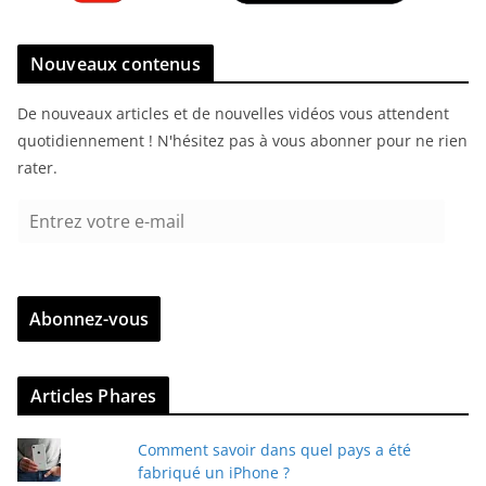
Nouveaux contenus
De nouveaux articles et de nouvelles vidéos vous attendent
quotidiennement ! N'hésitez pas à vous abonner pour ne rien
rater.
E
n
t
r
Abonnez-vous
e
z
v
Articles Phares
o
t
Comment savoir dans quel pays a été
r
fabriqué un iPhone ?
e