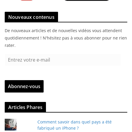
Nouveaux contenus
De nouveaux articles et de nouvelles vidéos vous attendent
quotidiennement ! N'hésitez pas à vous abonner pour ne rien
rater.
E
n
t
r
Abonnez-vous
e
z
v
Articles Phares
o
t
Comment savoir dans quel pays a été
r
fabriqué un iPhone ?
e