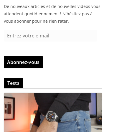
De nouveaux articles et de nouvelles vidéos vous
attendent quotidiennement ! N'hésitez pas à
vous abonner pour ne rien rater.
E
n
t
r
Abonnez-vous
e
z
v
Tests
o
t
r
e
e
-
m