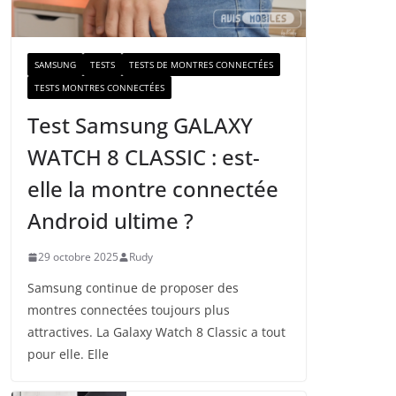
a
i
l
SAMSUNG
TESTS
TESTS DE MONTRES CONNECTÉES
TESTS MONTRES CONNECTÉES
Test Samsung GALAXY
WATCH 8 CLASSIC : est-
elle la montre connectée
Android ultime ?
29 octobre 2025
Rudy
Samsung continue de proposer des
montres connectées toujours plus
attractives. La Galaxy Watch 8 Classic a tout
pour elle. Elle