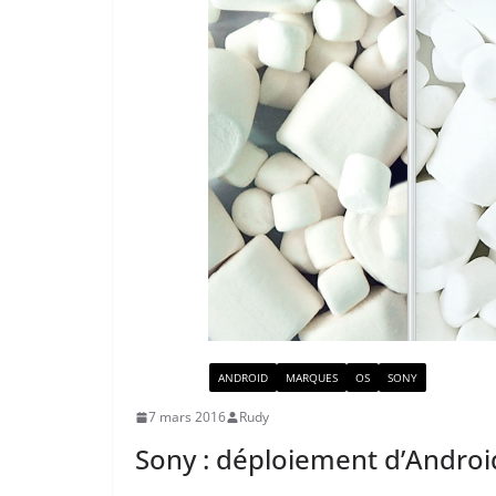
ACTUALITÉ
ANDROID
MARQUES
OS
SONY
7 mars 2016
Rudy
Sony : déploiement d’Andro