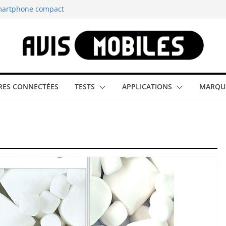
smartphone compact
est-elle la
aître tous les
able rétrogaming
ES CONNECTÉES
TESTS
APPLICATIONS
MARQU
illeur smartphone