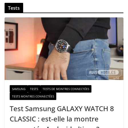
v
Tests
o
t
r
e
e
-
m
a
i
l
SAMSUNG
TESTS
TESTS DE MONTRES CONNECTÉES
TESTS MONTRES CONNECTÉES
Test Samsung GALAXY WATCH 8
CLASSIC : est-elle la montre