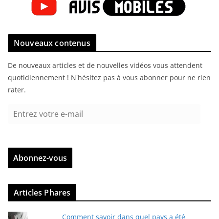
Nouveaux contenus
De nouveaux articles et de nouvelles vidéos vous attendent
quotidiennement ! N'hésitez pas à vous abonner pour ne rien
rater.
E
n
t
r
Abonnez-vous
e
z
v
Articles Phares
o
t
Comment savoir dans quel pays a été