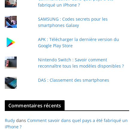
r
fabriqué un iPhone ?
e
e
SAMSUNG : Codes secrets pour les
-
smartphones Galaxy
m
a
APK : Télécharger la dernière version du
i
Google Play Store
l
Nintendo Switch : Savoir comment
reconnaître tous les modèles disponibles ?
DAS : Classement des smartphones
Commentaires récents
Rudy
dans
Comment savoir dans quel pays a été fabriqué un
iPhone ?