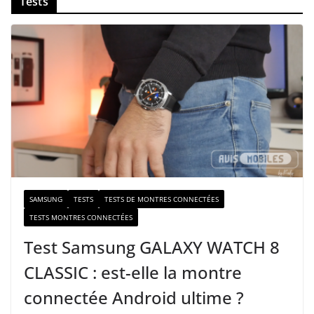
Tests
o
t
r
e
e
-
m
a
i
l
SAMSUNG
TESTS
TESTS DE MONTRES CONNECTÉES
TESTS MONTRES CONNECTÉES
Test Samsung GALAXY WATCH 8
CLASSIC : est-elle la montre
connectée Android ultime ?