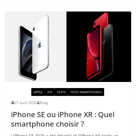
ACTUALITÉ
APPLE
IOS
TESTS
TESTS SMARTPHONES
21 avril 2020
Rudy
iPhone SE ou iPhone XR : Quel
smartphone choisir ?
L’iPhone SE 2020 a été dévoilé et l’iPhone XR reste un