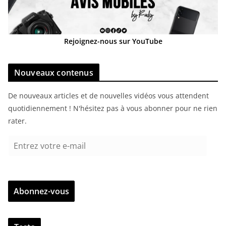
Rejoignez-nous sur YouTube
Nouveaux contenus
De nouveaux articles et de nouvelles vidéos vous attendent
quotidiennement ! N'hésitez pas à vous abonner pour ne rien
rater.
E
n
t
r
Abonnez-vous
e
z
v