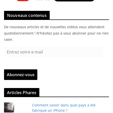
Nouveaux contenus
De nouveaux articles et de nouvelles vidéos vous attendent
quotidiennement ! N'hésitez pas à vous abonner pour ne rien
rater.
E
n
t
r
Abonnez-vous
e
z
v
Articles Phares
o
t
Comment savoir dans quel pays a été
r
fabriqué un iPhone ?
e