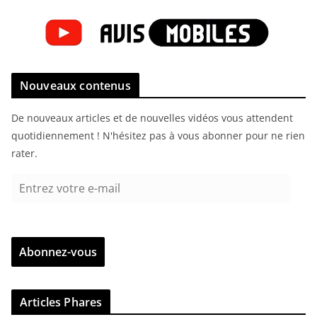
Nouveaux contenus
De nouveaux articles et de nouvelles vidéos vous attendent
quotidiennement ! N'hésitez pas à vous abonner pour ne rien
rater.
E
n
t
r
Abonnez-vous
e
z
v
Articles Phares
o