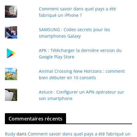
t
Comment savoir dans quel pays a été
r
fabriqué un iPhone ?
e
e
SAMSUNG : Codes secrets pour les
-
smartphones Galaxy
m
a
APK : Télécharger la dernière version du
i
Google Play Store
l
Animal Crossing New Horizons : comment
bien débuter en 10 conseils
Astuce : Configurer un APN opérateur sur
son smartphone
Commentaires récents
Rudy
dans
Comment savoir dans quel pays a été fabriqué un