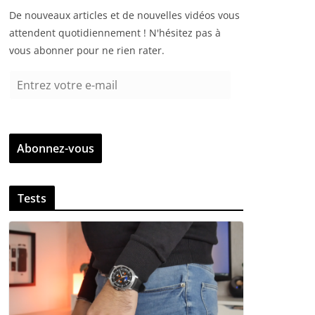
De nouveaux articles et de nouvelles vidéos vous
attendent quotidiennement ! N'hésitez pas à
vous abonner pour ne rien rater.
E
n
t
r
Abonnez-vous
e
z
v
Tests
o
t
r
e
e
-
m