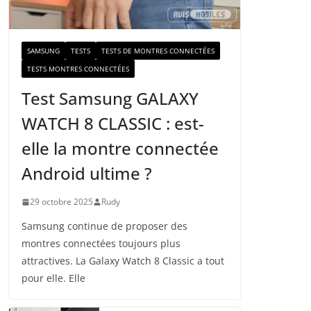
a
i
l
SAMSUNG
TESTS
TESTS DE MONTRES CONNECTÉES
TESTS MONTRES CONNECTÉES
Test Samsung GALAXY
WATCH 8 CLASSIC : est-
elle la montre connectée
Android ultime ?
29 octobre 2025
Rudy
Samsung continue de proposer des
montres connectées toujours plus
attractives. La Galaxy Watch 8 Classic a tout
pour elle. Elle