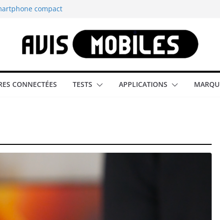
illeur smartphone
smartphone compact
est-elle la
aître tous les
able rétrogaming
ES CONNECTÉES
TESTS
APPLICATIONS
MARQU