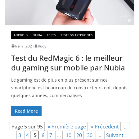
ANDROID
NUBIA
TESTS
TESTS SMARTPHONES
6 mai 2021
Rudy
Test du RedMagic 6 : le meilleur
du gaming sur mobile par Nubia
Le gaming est de plus en plus présent sur nos
smartphone est beaucoup de constructeurs ont, depuis
quelques années, commercialisés
Read More
Page 5 sur 95
« Première page
« Précédent
…
3
4
5
6
7
…
10
20
30
…
Suivant