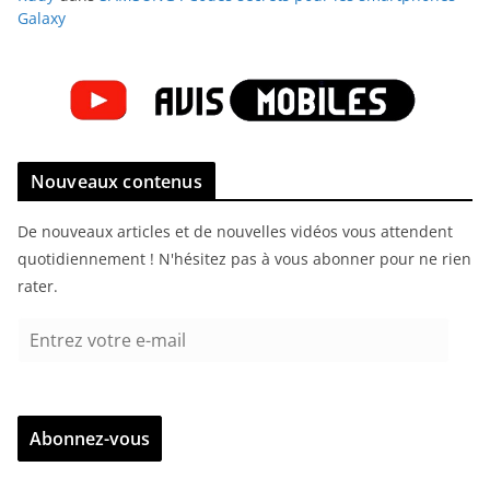
Galaxy
Nouveaux contenus
De nouveaux articles et de nouvelles vidéos vous attendent
quotidiennement ! N'hésitez pas à vous abonner pour ne rien
rater.
E
n
t
r
Abonnez-vous
e
z