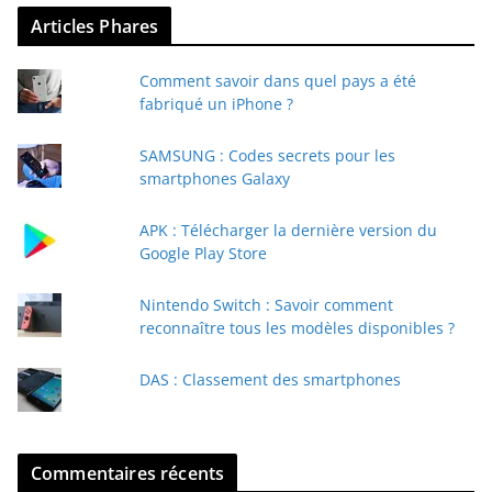
v
Articles Phares
o
t
Comment savoir dans quel pays a été
r
fabriqué un iPhone ?
e
e
SAMSUNG : Codes secrets pour les
-
smartphones Galaxy
m
a
APK : Télécharger la dernière version du
i
Google Play Store
l
Nintendo Switch : Savoir comment
reconnaître tous les modèles disponibles ?
DAS : Classement des smartphones
Commentaires récents