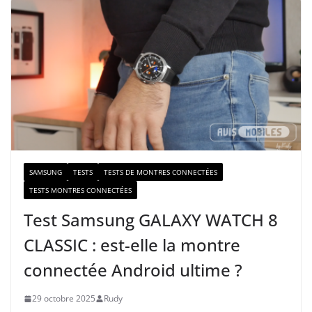
r
e
e
-
m
a
i
l
SAMSUNG
TESTS
TESTS DE MONTRES CONNECTÉES
TESTS MONTRES CONNECTÉES
Test Samsung GALAXY WATCH 8
CLASSIC : est-elle la montre
connectée Android ultime ?
29 octobre 2025
Rudy