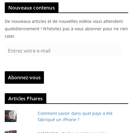
Nouveaux contenus
De nouveaux articles et de nouvelles vidéos vous attendent
quotidiennement ! N'hésitez pas à vous abonner pour ne rien
rater.
E
n
t
r
Abonnez-vous
e
z
v
Articles Phares
o
t
Comment savoir dans quel pays a été
r
fabriqué un iPhone ?
e
e