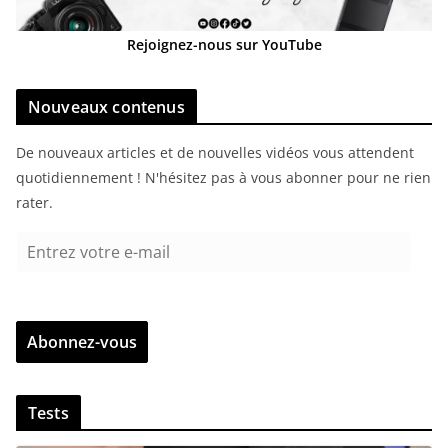
Rejoignez-nous sur YouTube
Nouveaux contenus
De nouveaux articles et de nouvelles vidéos vous attendent
quotidiennement ! N'hésitez pas à vous abonner pour ne rien
rater.
E
n
t
r
Abonnez-vous
e
z
v
Tests
o
t