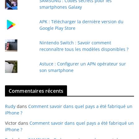
SAMSUNG : Codes secrets pour les
-
smartphones Galaxy
m
a
APK : Télécharger la dernière version du
i
Google Play Store
l
Nintendo Switch : Savoir comment
reconnaître tous les modèles disponibles ?
Astuce : Configurer un APN opérateur sur
son smartphone
Commentaires récents
Rudy
dans
Comment savoir dans quel pays a été fabriqué un
iPhone ?
Victor
dans
Comment savoir dans quel pays a été fabriqué un
iPhone ?