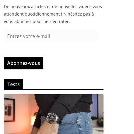
De nouveaux articles et de nouvelles vidéos vous
attendent quotidiennement ! N'hésitez pas à
vous abonner pour ne rien rater.
E
n
t
r
Abonnez-vous
e
z
v
Tests
o
t
r
e
e
-
m