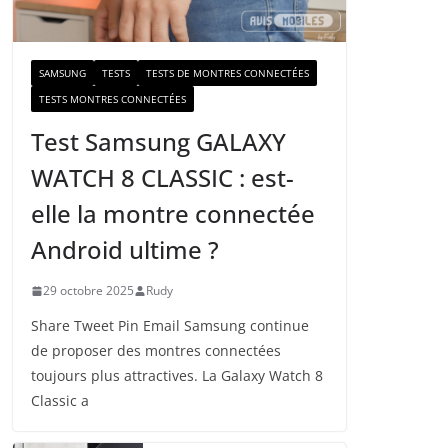
a
i
l
SAMSUNG
TESTS
TESTS DE MONTRES CONNECTÉES
TESTS MONTRES CONNECTÉES
Test Samsung GALAXY
WATCH 8 CLASSIC : est-
elle la montre connectée
Android ultime ?
29 octobre 2025
Rudy
Share Tweet Pin Email Samsung continue
de proposer des montres connectées
toujours plus attractives. La Galaxy Watch 8
Classic a