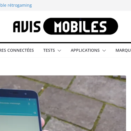
able rétrogaming
illeur smartphone
smartphone compact
est-elle la
ES CONNECTÉES
TESTS
APPLICATIONS
MARQU
aître tous les