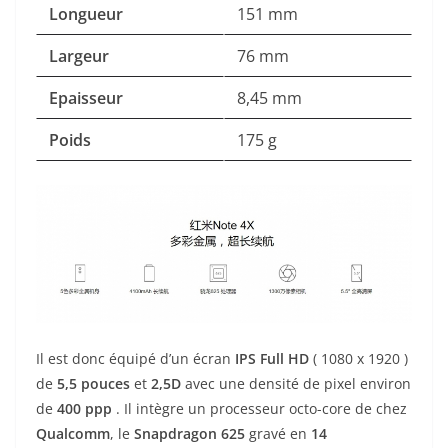
Longueur
151 mm
Largeur
76 mm
Epaisseur
8,45 mm
Poids
175 g
Il est donc équipé d’un écran
IPS Full HD
( 1080 x 1920 )
de
5,5
pouces
et
2,5D
avec une densité de pixel environ
de
400 ppp
. Il intègre un processeur octo-core de chez
Qualcomm
, le
Snapdragon 625
gravé en
14