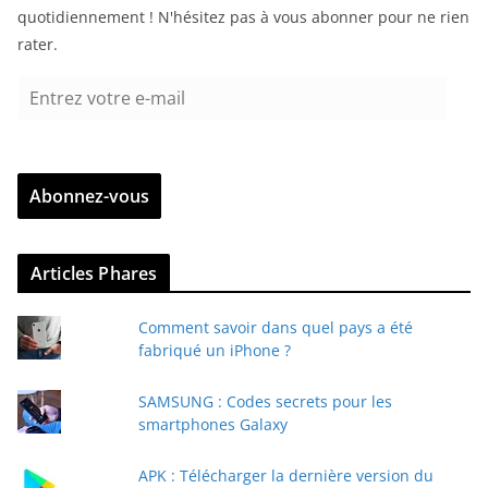
quotidiennement ! N'hésitez pas à vous abonner pour ne rien
rater.
E
n
t
r
Abonnez-vous
e
z
v
Articles Phares
o
t
Comment savoir dans quel pays a été
r
fabriqué un iPhone ?
e
e
SAMSUNG : Codes secrets pour les
-
smartphones Galaxy
m
a
APK : Télécharger la dernière version du