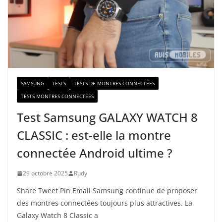
-
m
a
i
l
SAMSUNG
TESTS
TESTS DE MONTRES CONNECTÉES
TESTS MONTRES CONNECTÉES
Test Samsung GALAXY WATCH 8
CLASSIC : est-elle la montre
connectée Android ultime ?
29 octobre 2025
Rudy
Share Tweet Pin Email Samsung continue de proposer
des montres connectées toujours plus attractives. La
Galaxy Watch 8 Classic a