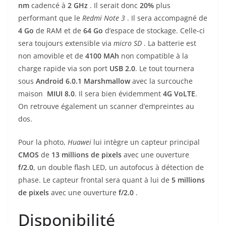
nm
cadencé à
2 GHz
. Il serait donc
20%
plus
performant que le
Redmi Note 3
. Il sera accompagné de
4
Go
de RAM et de
64 Go
d’espace de stockage. Celle-ci
sera toujours extensible via
micro SD
. La batterie est
non amovible et de
4100 MAh
non compatible à la
charge rapide via son port
USB 2.0
. Le tout tournera
sous
Android 6.0.1 Marshmallow
avec la surcouche
maison
MIUI 8.0
. Il sera bien évidemment
4G VoLTE
.
On retrouve également un scanner d’empreintes au
dos.
Pour la photo,
Huawei
lui intègre un capteur principal
CMOS
de
13
millions de pixels
avec une ouverture
f/2.0
, un double flash LED, un autofocus à détection de
phase. Le capteur frontal sera quant à lui de
5 millions
de pixels
avec une ouverture
f/2.0
.
Disponibilité