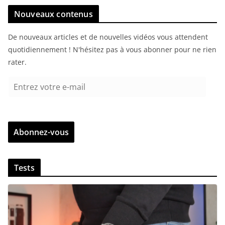
Nouveaux contenus
De nouveaux articles et de nouvelles vidéos vous attendent
quotidiennement ! N'hésitez pas à vous abonner pour ne rien
rater.
E
n
t
r
Abonnez-vous
e
z
v
Tests
o
t
r
e
e