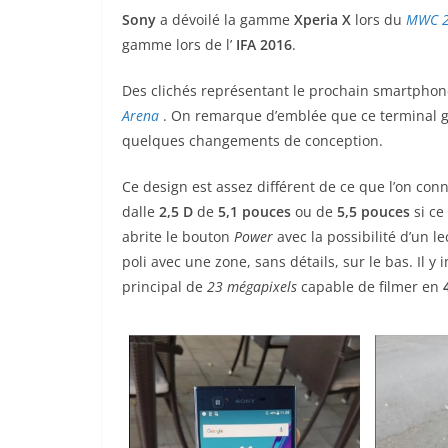
Sony
a dévoilé la gamme
Xperia X
lors du
MWC 
gamme lors de l’
IFA 2016
.
Des clichés représentant le prochain smartpho
Arena
. On remarque d’emblée que ce terminal g
quelques changements de conception.
Ce design est assez différent de ce que l’on co
dalle
2,5 D
de
5,1 pouces
ou de
5,5 pouces
si ce
abrite le bouton
Power
avec la possibilité d’un l
poli avec une zone, sans détails, sur le bas. Il 
principal de
23 mégapixels
capable de filmer en