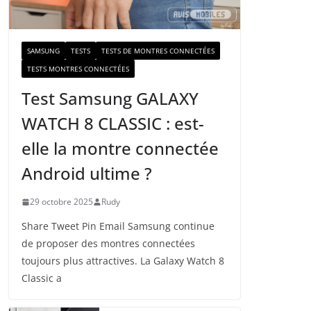
a
i
l
SAMSUNG
TESTS
TESTS DE MONTRES CONNECTÉES
TESTS MONTRES CONNECTÉES
Test Samsung GALAXY
WATCH 8 CLASSIC : est-
elle la montre connectée
Android ultime ?
29 octobre 2025
Rudy
Share Tweet Pin Email Samsung continue
de proposer des montres connectées
toujours plus attractives. La Galaxy Watch 8
Classic a