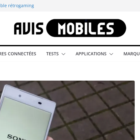
able rétrogaming
illeur smartphone
smartphone compact
est-elle la
ES CONNECTÉES
TESTS
APPLICATIONS
MARQU