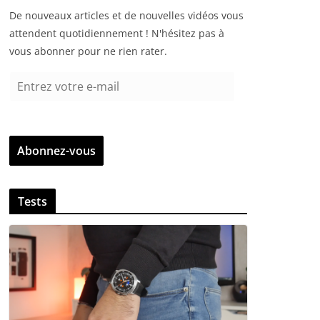
De nouveaux articles et de nouvelles vidéos vous
attendent quotidiennement ! N'hésitez pas à
vous abonner pour ne rien rater.
E
n
t
r
Abonnez-vous
e
z
v
Tests
o
t
r
e
e
-
m