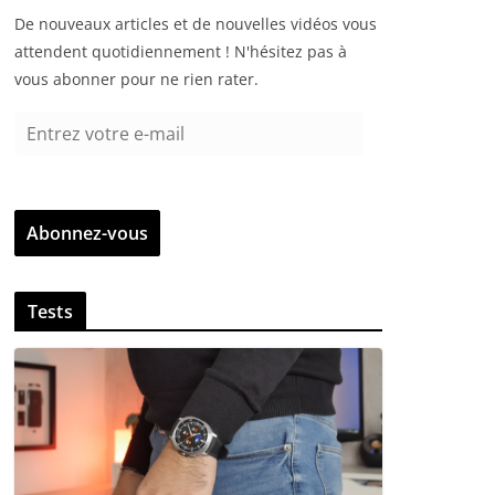
De nouveaux articles et de nouvelles vidéos vous
attendent quotidiennement ! N'hésitez pas à
vous abonner pour ne rien rater.
E
n
t
r
Abonnez-vous
e
z
v
Tests
o
t
r
e
e
-
m