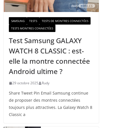
a
i
l
SAMSUNG
TESTS
TESTS DE MONTRES CONNECTÉES
TESTS MONTRES CONNECTÉES
Test Samsung GALAXY
WATCH 8 CLASSIC : est-
elle la montre connectée
Android ultime ?
29 octobre 2025
Rudy
Share Tweet Pin Email Samsung continue
de proposer des montres connectées
toujours plus attractives. La Galaxy Watch 8
Classic a