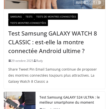
l
SAMSUNG
TESTS
TESTS DE MONTRES CONNECTÉES
TESTS MONTRES CONNECTÉES
Test Samsung GALAXY WATCH 8
CLASSIC : est-elle la montre
connectée Android ultime ?
29 octobre 2025
Rudy
Share Tweet Pin Email Samsung continue de proposer
des montres connectées toujours plus attractives. La
Galaxy Watch 8 Classic a
Test Samsung GALAXY S24 ULTRA : le
meilleur smartphone du moment