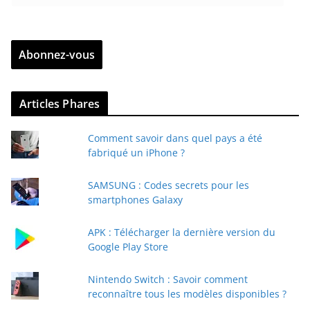
n
t
r
Abonnez-vous
e
z
v
Articles Phares
o
t
Comment savoir dans quel pays a été
r
fabriqué un iPhone ?
e
e
SAMSUNG : Codes secrets pour les
-
smartphones Galaxy
m
a
APK : Télécharger la dernière version du
i
Google Play Store
l
Nintendo Switch : Savoir comment
reconnaître tous les modèles disponibles ?