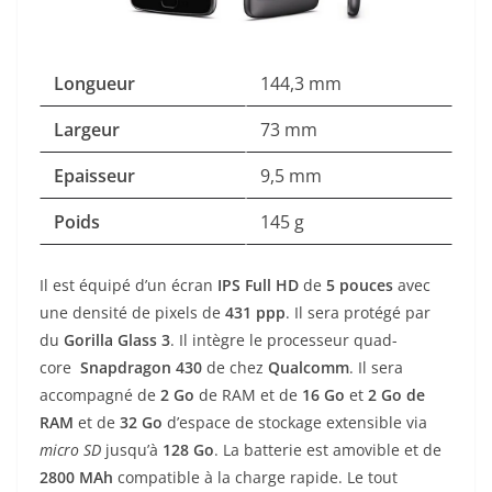
Longueur
144,3 mm
Largeur
73 mm
Epaisseur
9,5 mm
Poids
145 g
Il est équipé d’un écran
IPS
Full
HD
de
5
pouces
avec
une densité de pixels de
431 ppp
. Il sera protégé par
du
Gorilla Glass 3
. Il intègre le processeur quad-
core
Snapdragon 430
de chez
Qualcomm
. Il sera
accompagné de
2
Go
de RAM et de
16 Go
et
2 Go de
RAM
et de
32 Go
d’espace de stockage extensible via
micro SD
jusqu’à
128 Go
. La batterie est amovible et de
2800 MAh
compatible à la charge rapide. Le tout