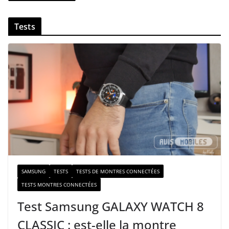
z
v
Tests
o
t
r
e
e
-
m
a
i
l
SAMSUNG
TESTS
TESTS DE MONTRES CONNECTÉES
TESTS MONTRES CONNECTÉES
Test Samsung GALAXY WATCH 8
CLASSIC : est-elle la montre