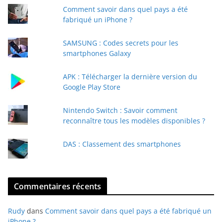
Comment savoir dans quel pays a été
r
fabriqué un iPhone ?
e
e
SAMSUNG : Codes secrets pour les
-
smartphones Galaxy
m
a
APK : Télécharger la dernière version du
i
Google Play Store
l
Nintendo Switch : Savoir comment
reconnaître tous les modèles disponibles ?
DAS : Classement des smartphones
Commentaires récents
Rudy
dans
Comment savoir dans quel pays a été fabriqué un
iPhone ?