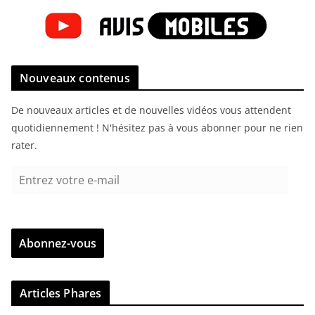
Nouveaux contenus
De nouveaux articles et de nouvelles vidéos vous attendent
quotidiennement ! N'hésitez pas à vous abonner pour ne rien
rater.
E
n
t
r
Abonnez-vous
e
z
v
Articles Phares
o
t