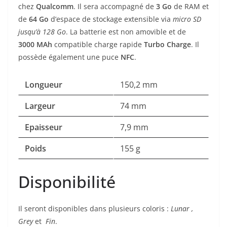
chez
Qualcomm
. Il sera accompagné de
3
Go
de RAM et
de
64 Go
d’espace de stockage extensible via
micro SD
jusqu’à 128 Go
. La batterie est non amovible et de
3000 MAh
compatible charge rapide
Turbo Charge
. Il
possède également une puce
NFC
.
Longueur
150,2 mm
Largeur
74 mm
Epaisseur
7,9 mm
Poids
155 g
Disponibilité
Il seront disponibles dans plusieurs coloris :
Lunar
,
Grey
et
Fin
.