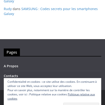
Galaxy
Rudy
dans
SAMSUNG : Codes secrets pour les smartphones
Galaxy
Pages
A Propos
Contacts
Confidentialité et cookies : ce site utilise des cookies. En continuant à
utiliser ce site Web, vous acceptez leur utilisation.
Pour en savoir plus, notamment sur la manière de contrôler les
cookies, voir ici : Politique relative aux cookies
Politique relative aux
cookies
Copyright © 2026
Avis Mobiles
. Tous droits réservés.