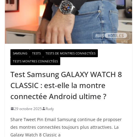
-
m
a
i
l
SAMSUNG
TESTS
TESTS DE MONTRES CONNECTÉES
TESTS MONTRES CONNECTÉES
Test Samsung GALAXY WATCH 8
CLASSIC : est-elle la montre
connectée Android ultime ?
29 octobre 2025
Rudy
Share Tweet Pin Email Samsung continue de proposer
des montres connectées toujours plus attractives. La
Galaxy Watch 8 Classic a