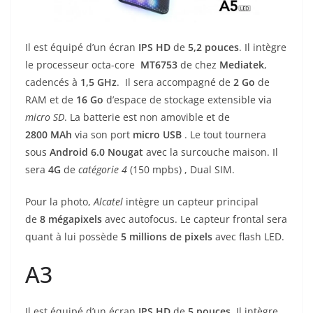
Il est équipé d’un écran
IPS
HD
de
5,2
pouces
. Il intègre
le processeur octa-core
MT6753
de chez
Mediatek
,
cadencés à
1,5 GHz
.
Il sera accompagné de
2
Go
de
RAM et de
16 Go
d’espace de stockage extensible via
micro SD
. La batterie est non amovible et de
2800 MAh
via son port
micro
USB
. Le tout tournera
sous
Android 6.0 Nougat
avec la surcouche maison. Il
sera
4G
de
catégorie 4
(150 mpbs) , Dual SIM.
Pour la photo,
Alcatel
intègre un capteur principal
de
8
mégapixels
avec autofocus. Le capteur frontal sera
quant à lui possède
5 millions de pixels
avec flash LED.
A3
Il est équipé d’un écran
IPS
HD
de
5
pouces
. Il intègre