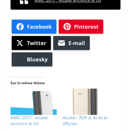
MWC 2017 : Alcatel annonce le U5
Facebook
Pinterest
Twitter
E-mail
Bluesky
Sur le même thème
MWC 2017 : Alcatel
Alcatel : POP 4, 4s et 4+
annonce le U5
officiels