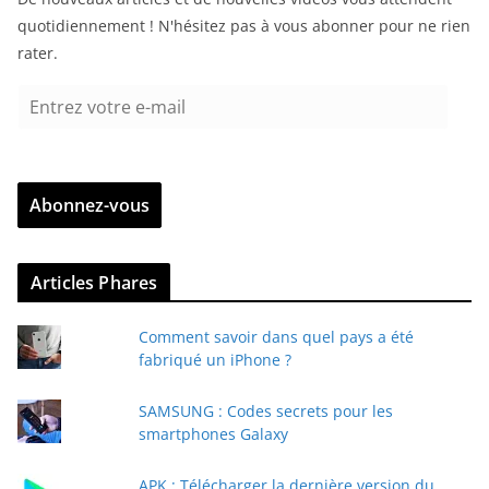
quotidiennement ! N'hésitez pas à vous abonner pour ne rien
rater.
E
n
t
r
Abonnez-vous
e
z
v
Articles Phares
o
t
Comment savoir dans quel pays a été
r
fabriqué un iPhone ?
e
e
SAMSUNG : Codes secrets pour les
-
smartphones Galaxy
m
a
APK : Télécharger la dernière version du