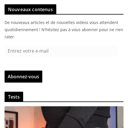
Nouveaux contenus
De nouveaux articles et de nouvelles vidéos vous attendent
quotidiennement ! N'hésitez pas à vous abonner pour ne rien
rater.
E
n
t
r
Abonnez-vous
e
z
v
Tests
o
t
r
e
e