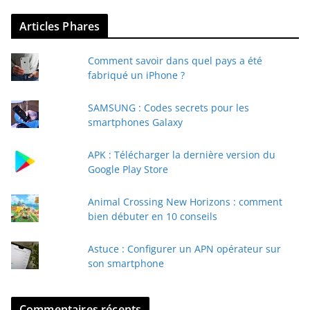
v
Articles Phares
o
t
Comment savoir dans quel pays a été
r
fabriqué un iPhone ?
e
e
SAMSUNG : Codes secrets pour les
-
smartphones Galaxy
m
a
APK : Télécharger la dernière version du
i
Google Play Store
l
Animal Crossing New Horizons : comment
bien débuter en 10 conseils
Astuce : Configurer un APN opérateur sur
son smartphone
Commentaires récents