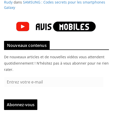
Rudy
dans
SAMSUNG : Codes secrets pour les smartphones
Galaxy
Nouveaux contenus
De nouveaux articles et de nouvelles vidéos vous attendent
quotidiennement ! N'hésitez pas à vous abonner pour ne rien
rater.
E
n
t
r
Abonnez-vous
e
z