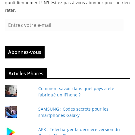
quotidiennement ! N'hésitez pas à vous abonner pour ne rien
rater.
E
n
t
r
Abonnez-vous
e
z
v
Articles Phares
o
t
Comment savoir dans quel pays a été
r
fabriqué un iPhone ?
e
e
SAMSUNG : Codes secrets pour les
-
smartphones Galaxy
m
a
APK : Télécharger la dernière version du