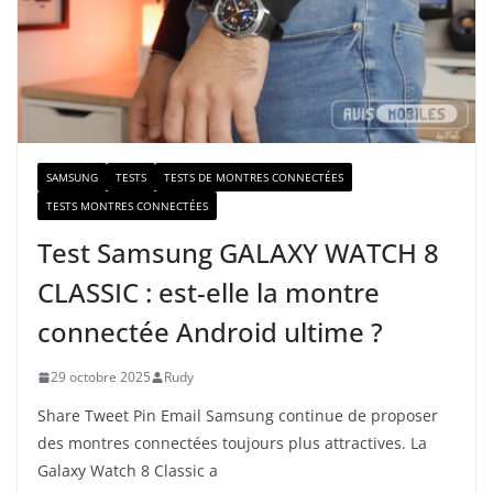
-
m
a
i
l
SAMSUNG
TESTS
TESTS DE MONTRES CONNECTÉES
TESTS MONTRES CONNECTÉES
Test Samsung GALAXY WATCH 8
CLASSIC : est-elle la montre
connectée Android ultime ?
29 octobre 2025
Rudy
Share Tweet Pin Email Samsung continue de proposer
des montres connectées toujours plus attractives. La
Galaxy Watch 8 Classic a