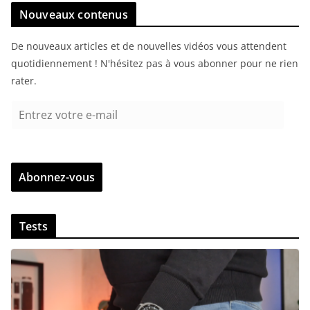
Nouveaux contenus
De nouveaux articles et de nouvelles vidéos vous attendent
quotidiennement ! N'hésitez pas à vous abonner pour ne rien
rater.
E
n
t
r
Abonnez-vous
e
z
v
Tests
o
t
r
e
e