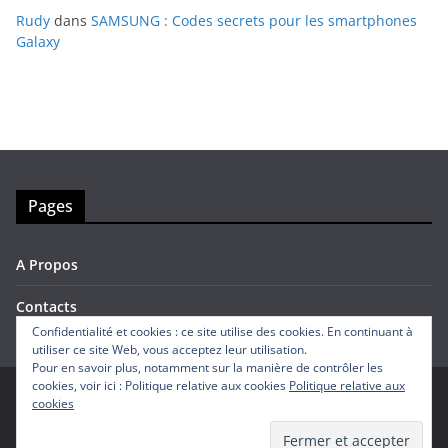
Rudy
dans
SAMSUNG : Codes secrets pour les smartphones
Galaxy
Pages
A Propos
Contacts
Confidentialité et cookies : ce site utilise des cookies. En continuant à
utiliser ce site Web, vous acceptez leur utilisation.
Pour en savoir plus, notamment sur la manière de contrôler les
cookies, voir ici : Politique relative aux cookies
Politique relative aux
cookies
Copyright © 2026
Avis Mobiles
. Tous droits réservés.