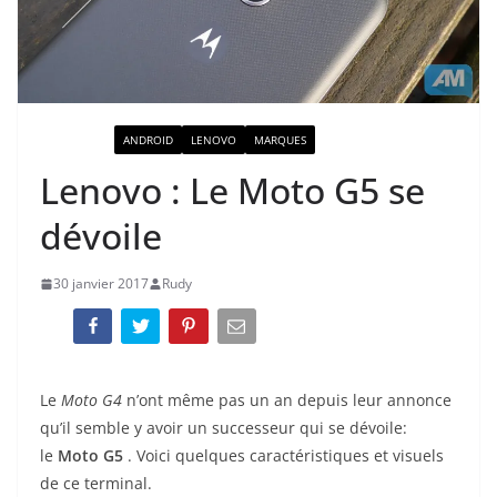
ACTUALITÉ
ANDROID
LENOVO
MARQUES
Lenovo : Le Moto G5 se
dévoile
30 janvier 2017
Rudy
Le
Moto G4
n’ont même pas un an depuis leur annonce
qu’il semble y avoir un successeur qui se dévoile:
le
Moto G5
. Voici quelques caractéristiques et visuels
de ce terminal.