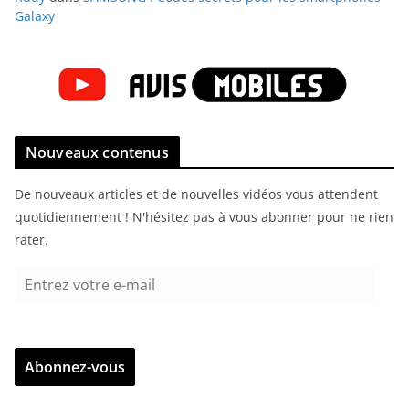
Galaxy
Nouveaux contenus
De nouveaux articles et de nouvelles vidéos vous attendent
quotidiennement ! N'hésitez pas à vous abonner pour ne rien
rater.
E
n
t
r
Abonnez-vous
e
z