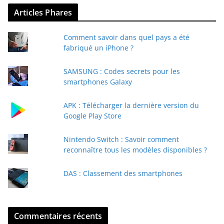
v
Articles Phares
o
t
Comment savoir dans quel pays a été
r
fabriqué un iPhone ?
e
e
SAMSUNG : Codes secrets pour les
-
smartphones Galaxy
m
a
APK : Télécharger la dernière version du
i
Google Play Store
l
Nintendo Switch : Savoir comment
reconnaître tous les modèles disponibles ?
DAS : Classement des smartphones
Commentaires récents