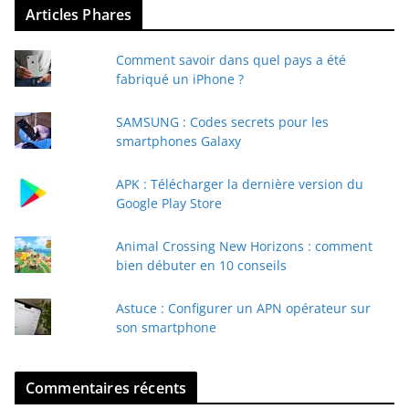
Articles Phares
o
t
Comment savoir dans quel pays a été
r
fabriqué un iPhone ?
e
e
SAMSUNG : Codes secrets pour les
-
smartphones Galaxy
m
a
APK : Télécharger la dernière version du
i
Google Play Store
l
Animal Crossing New Horizons : comment
bien débuter en 10 conseils
Astuce : Configurer un APN opérateur sur
son smartphone
Commentaires récents