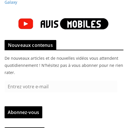
Galaxy
Nouveaux contenus
De nouveaux articles et de nouvelles vidéos vous attendent
quotidiennement ! N'hésitez pas à vous abonner pour ne rien
rater.
E
n
t
r
Abonnez-vous
e
z
v