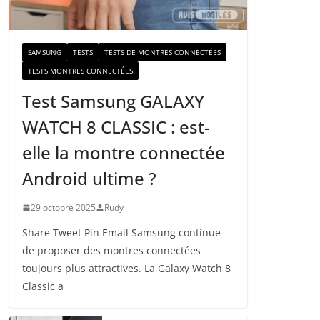
a
i
l
SAMSUNG
TESTS
TESTS DE MONTRES CONNECTÉES
TESTS MONTRES CONNECTÉES
Test Samsung GALAXY
WATCH 8 CLASSIC : est-
elle la montre connectée
Android ultime ?
29 octobre 2025
Rudy
Share Tweet Pin Email Samsung continue
de proposer des montres connectées
toujours plus attractives. La Galaxy Watch 8
Classic a