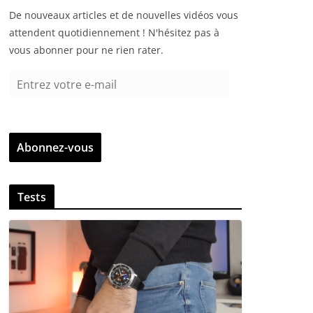
De nouveaux articles et de nouvelles vidéos vous
attendent quotidiennement ! N'hésitez pas à
vous abonner pour ne rien rater.
E
n
t
r
Abonnez-vous
e
z
v
Tests
o
t
r
e
e
-
m