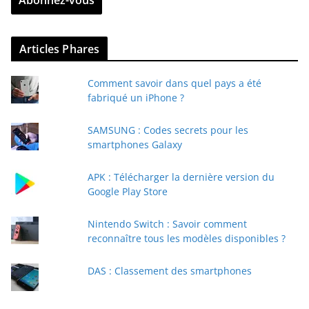
Abonnez-vous
e
z
v
Articles Phares
o
t
Comment savoir dans quel pays a été
r
fabriqué un iPhone ?
e
e
SAMSUNG : Codes secrets pour les
-
smartphones Galaxy
m
a
APK : Télécharger la dernière version du
i
Google Play Store
l
Nintendo Switch : Savoir comment
reconnaître tous les modèles disponibles ?
DAS : Classement des smartphones