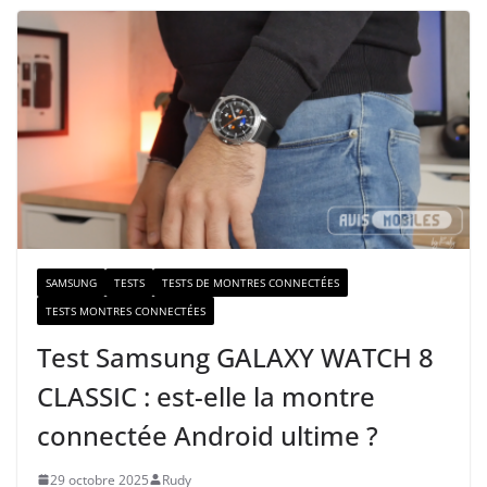
t
r
e
e
-
m
a
i
l
SAMSUNG
TESTS
TESTS DE MONTRES CONNECTÉES
TESTS MONTRES CONNECTÉES
Test Samsung GALAXY WATCH 8
CLASSIC : est-elle la montre
connectée Android ultime ?
29 octobre 2025
Rudy