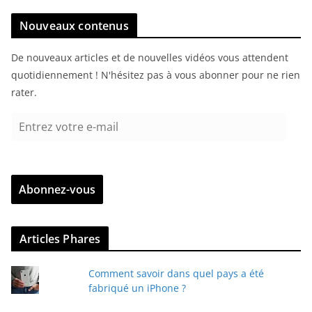
Nouveaux contenus
De nouveaux articles et de nouvelles vidéos vous attendent
quotidiennement ! N'hésitez pas à vous abonner pour ne rien
rater.
E
n
t
r
Abonnez-vous
e
z
v
Articles Phares
o
t
Comment savoir dans quel pays a été
r
fabriqué un iPhone ?
e
e