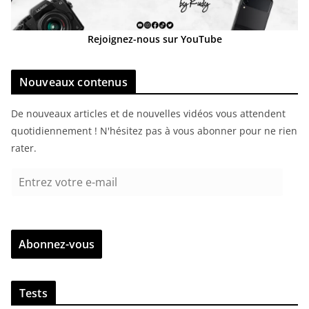
Rejoignez-nous sur YouTube
Nouveaux contenus
De nouveaux articles et de nouvelles vidéos vous attendent
quotidiennement ! N'hésitez pas à vous abonner pour ne rien
rater.
E
n
t
r
Abonnez-vous
e
z
v
Tests
o