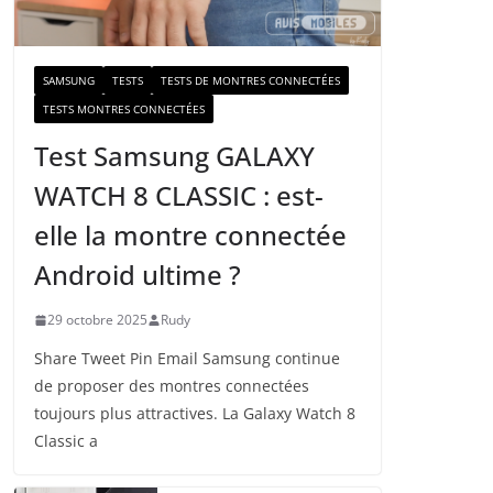
a
i
l
SAMSUNG
TESTS
TESTS DE MONTRES CONNECTÉES
TESTS MONTRES CONNECTÉES
Test Samsung GALAXY
WATCH 8 CLASSIC : est-
elle la montre connectée
Android ultime ?
29 octobre 2025
Rudy
Share Tweet Pin Email Samsung continue
de proposer des montres connectées
toujours plus attractives. La Galaxy Watch 8
Classic a