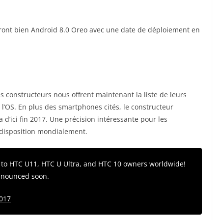
ront bien Android 8.0 Oreo avec une date de déploiement en
les constructeurs nous offrent maintenant la liste de leurs
 l’OS. En plus des smartphones cités, le constructeur
 d’ici fin 2017. Une précision intéressante pour les
 disposition mondialement.
o to HTC U11, HTC U Ultra, and HTC 10 owners worldwide!
announced soon.
2017