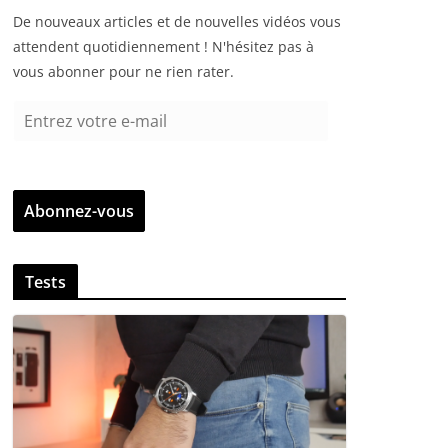
De nouveaux articles et de nouvelles vidéos vous
attendent quotidiennement ! N'hésitez pas à
vous abonner pour ne rien rater.
E
n
t
r
Abonnez-vous
e
z
v
Tests
o
t
r
e
e
-
m