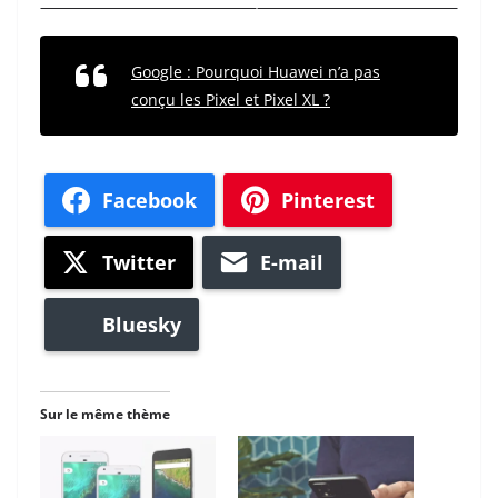
Google : Pourquoi Huawei n’a pas
conçu les Pixel et Pixel XL ?
Facebook
Pinterest
Twitter
E-mail
Bluesky
Sur le même thème