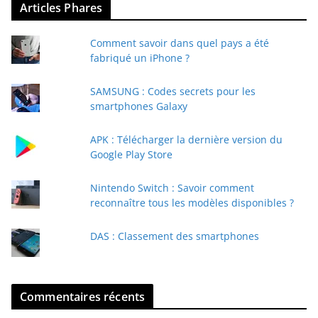
Articles Phares
o
t
Comment savoir dans quel pays a été
r
fabriqué un iPhone ?
e
e
SAMSUNG : Codes secrets pour les
-
smartphones Galaxy
m
a
APK : Télécharger la dernière version du
i
Google Play Store
l
Nintendo Switch : Savoir comment
reconnaître tous les modèles disponibles ?
DAS : Classement des smartphones
Commentaires récents