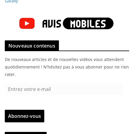
Galaxy
Nouveaux contenus
De nouveaux articles et de nouvelles vidéos vous attendent
quotidiennement ! N'hésitez pas à vous abonner pour ne rien
rater.
E
n
t
r
Abonnez-vous
e
z
v