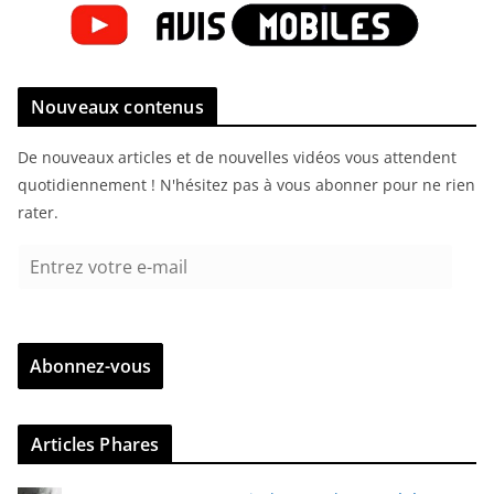
Nouveaux contenus
De nouveaux articles et de nouvelles vidéos vous attendent
quotidiennement ! N'hésitez pas à vous abonner pour ne rien
rater.
E
n
t
r
Abonnez-vous
e
z
v
Articles Phares
o
t