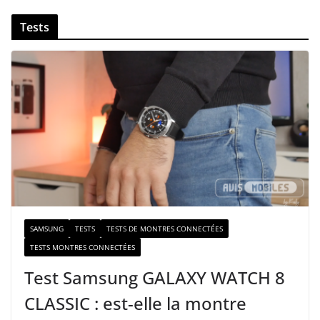
v
Tests
o
t
r
e
e
-
m
a
i
l
SAMSUNG
TESTS
TESTS DE MONTRES CONNECTÉES
TESTS MONTRES CONNECTÉES
Test Samsung GALAXY WATCH 8
CLASSIC : est-elle la montre