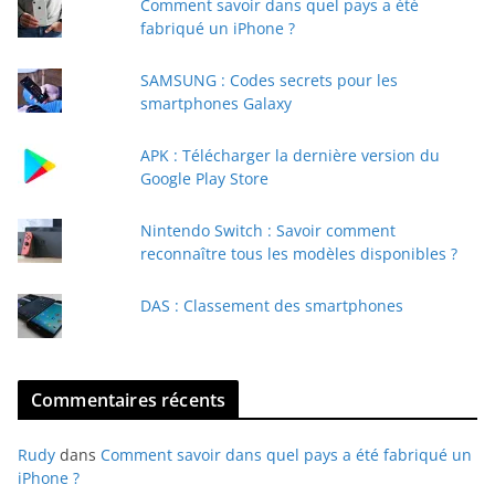
Comment savoir dans quel pays a été
r
fabriqué un iPhone ?
e
e
SAMSUNG : Codes secrets pour les
-
smartphones Galaxy
m
a
APK : Télécharger la dernière version du
i
Google Play Store
l
Nintendo Switch : Savoir comment
reconnaître tous les modèles disponibles ?
DAS : Classement des smartphones
Commentaires récents
Rudy
dans
Comment savoir dans quel pays a été fabriqué un
iPhone ?