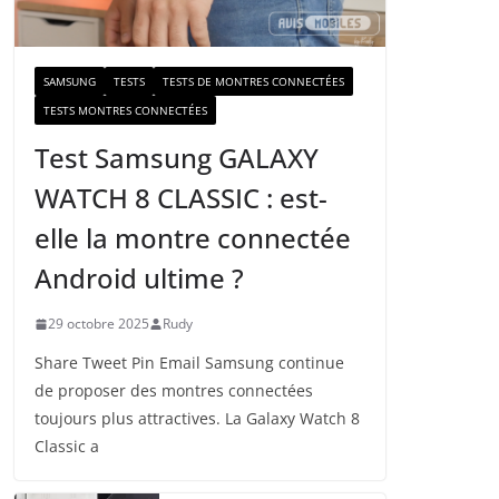
a
i
l
SAMSUNG
TESTS
TESTS DE MONTRES CONNECTÉES
TESTS MONTRES CONNECTÉES
Test Samsung GALAXY
WATCH 8 CLASSIC : est-
elle la montre connectée
Android ultime ?
29 octobre 2025
Rudy
Share Tweet Pin Email Samsung continue
de proposer des montres connectées
toujours plus attractives. La Galaxy Watch 8
Classic a