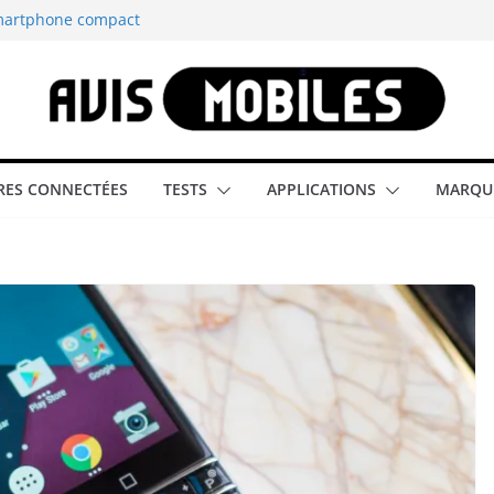
smartphone compact
est-elle la
aître tous les
able rétrogaming
ES CONNECTÉES
TESTS
APPLICATIONS
MARQU
illeur smartphone