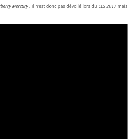
kberry Mercury
. Il n’est donc pas dévoilé lors du
CES 2017
mais