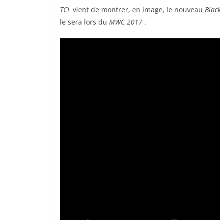
TCL
vient de montrer, en image, le nouveau
Blac
le sera lors du
MWC 2017
.