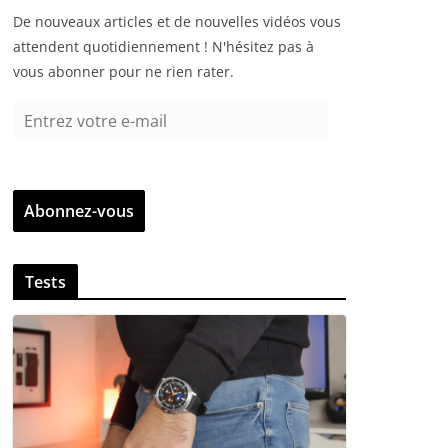
De nouveaux articles et de nouvelles vidéos vous
attendent quotidiennement ! N'hésitez pas à
vous abonner pour ne rien rater.
E
n
t
r
Abonnez-vous
e
z
v
Tests
o
t
r
e
e
-
m