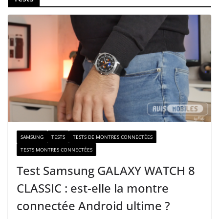
o
t
r
e
e
-
m
a
i
l
SAMSUNG
TESTS
TESTS DE MONTRES CONNECTÉES
TESTS MONTRES CONNECTÉES
Test Samsung GALAXY WATCH 8
CLASSIC : est-elle la montre
connectée Android ultime ?