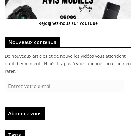
Rejoignez-nous sur YouTube
Nouveaux contenus
De nouveaux articles et de nouvelles vidéos vous attendent
quotidiennement ! N'hésitez pas à vous abonner pour ne rien
rater.
E
n
t
r
Abonnez-vous
e
z
v
Tests