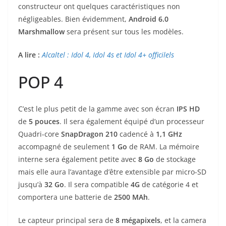
constructeur ont quelques caractéristiques non
négligeables. Bien évidemment,
Android 6.0
Marshmallow
sera présent sur tous les modèles.
A lire :
Alcaltel : Idol 4, Idol 4s et Idol 4+ officilels
POP 4
C’est le plus petit de la gamme avec son écran
IPS HD
de
5 pouces
. Il sera également équipé d’un processeur
Quadri-core
SnapDragon
210
cadencé à
1,1 GHz
accompagné de seulement
1 Go
de RAM. La mémoire
interne sera également petite avec
8 Go
de stockage
mais elle aura l’avantage d’être extensible par micro-SD
jusqu’à
32 Go
. Il sera compatible
4G
de catégorie 4 et
comportera une batterie de
2500 MAh
.
Le capteur principal sera de
8 mégapixels
, et la camera