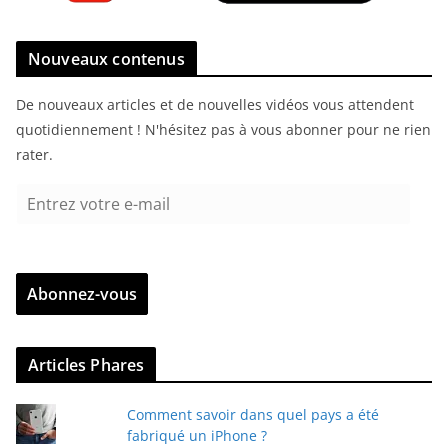
Nouveaux contenus
De nouveaux articles et de nouvelles vidéos vous attendent
quotidiennement ! N'hésitez pas à vous abonner pour ne rien
rater.
E
n
t
r
Abonnez-vous
e
z
v
Articles Phares
o
t
Comment savoir dans quel pays a été
r
fabriqué un iPhone ?
e